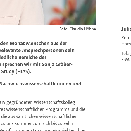
Juli
Foto: Claudia Höhne
Refe
 jeden Monat Menschen aus der
Ham
 relevante Ansprechpersonen sein
Tel.:
edliche Bereiche des
E-Ma
sprechen wir mit Sonja Gräber-
Study (HIAS).
r Nachwuchswissenschaftlerinnen und
 2019 gegründeten Wissenschaftskolleg
seres wissenschaftlichen Programms und die
, die aus sämtlichen wissenschaftlichen
t zu uns kommen, um sich bis zu zehn
 Verpflichtungen Forschungsprojekten ihrer