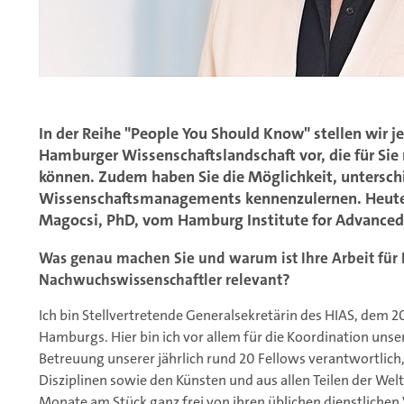
In der Reihe "People You Should Know" stellen wir
Hamburger Wissenschaftslandschaft vor, die für Sie
können. Zudem haben Sie die Möglichkeit, unterschi
Wissenschaftsmanagements kennenzulernen. Heute 
Magocsi, PhD, vom Hamburg Institute for Advanced 
Was genau machen Sie und warum ist Ihre Arbeit fü
Nachwuchswissenschaftler relevant?
Ich bin Stellvertretende Generalsekretärin des HIAS, dem
Hamburgs. Hier bin ich vor allem für die Koordination un
Betreuung unserer jährlich rund 20 Fellows verantwortlich
Disziplinen sowie den Künsten und aus allen Teilen der Wel
Monate am Stück ganz frei von ihren üblichen dienstlichen