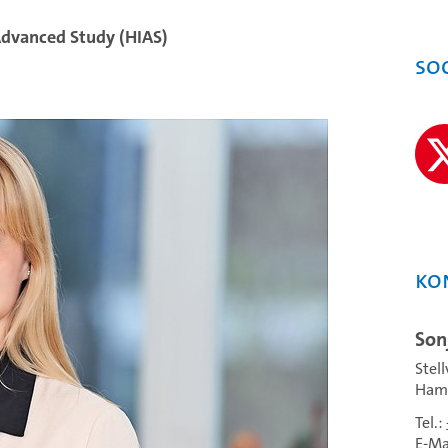
Advanced Study (HIAS)
So
Ko
Son
Stel
Hamb
Tel.:
E-Ma