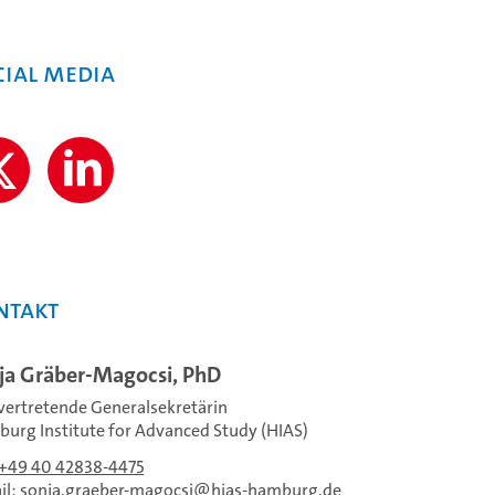
cial Media
ntakt
ja Gräber-Magocsi, PhD
lvertretende Generalsekretärin
urg Institute for Advanced Study (HIAS)
+49 40 42838-4475
il:
sonja.graeber-magocsi
hias-hamburg.de