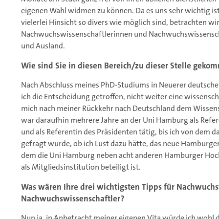
eigenen Wahl widmen zu können. Da es uns sehr wichtig ist,
vielerlei Hinsicht so divers wie möglich sind, betrachten wir
Nachwuchswissenschaftlerinnen und Nachwuchswissenschaf
und Ausland.
Wie sind Sie in diesen Bereich/zu dieser Stelle gek
Nach Abschluss meines PhD-Studiums in Neuerer deutscher 
ich die Entscheidung getroffen, nicht weiter eine wissensch
mich nach meiner Rückkehr nach Deutschland dem Wisse
war daraufhin mehrere Jahre an der Uni Hamburg als Refer
und als Referentin des Präsidenten tätig, bis ich von dem
gefragt wurde, ob ich Lust dazu hätte, das neue Hamburge
dem die Uni Hamburg neben acht anderen Hamburger Hoch
als Mitgliedsinstitution beteiligt ist.
Was wären Ihre drei wichtigsten Tipps für Nachwuch
Nachwuchswissenschaftler?
Nun ja, in Anbetracht meiner eigenen Vita würde ich wohl 