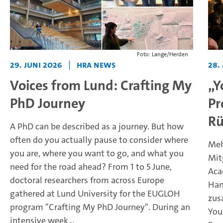
Foto: Lange/Herden
29. Juni 2026
|
HRA News
28.
Voices from Lund: Crafting My
„Y
PhD Journey
Pr
Rü
A PhD can be described as a journey. But how
often do you actually pause to consider where
Meh
you are, where you want to go, and what you
Mit
need for the road ahead? From 1 to 5 June,
Aca
doctoral researchers from across Europe
Ham
gathered at Lund University for the EUGLOH
zus
program "Crafting My PhD Journey".
During an
You
intensive week...