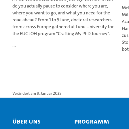
do you actually pause to consider where you are,
Meh
where you want to go, and what you need for the
Mit
road ahead? From 1 to 5 June, doctoral researchers
Aca
from across Europe gathered at Lund University for
Ham
the EUGLOH program "Crafting My PhD Journey".
zus
Sto
...
bot
Verändert am 9. Januar 2025
Über uns
Programm