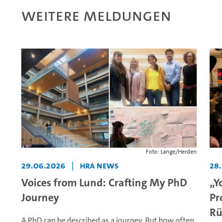
Weitere Meldungen
Foto: Lange/Herden
29.06.2026
|
HRA News
28
Voices from Lund: Crafting My PhD
„Y
Journey
Pr
Rü
A PhD can be described as a journey. But how often