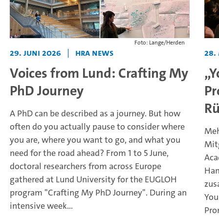
Foto: Lange/Herden
29. Juni 2026
|
HRA News
28.
Voices from Lund: Crafting My
„Y
PhD Journey
Pr
Rü
A PhD can be described as a journey. But how
often do you actually pause to consider where
Meh
you are, where you want to go, and what you
Mit
need for the road ahead? From 1 to 5 June,
Aca
doctoral researchers from across Europe
Ham
gathered at Lund University for the EUGLOH
zus
program "Crafting My PhD Journey".
During an
You
intensive week...
Pro