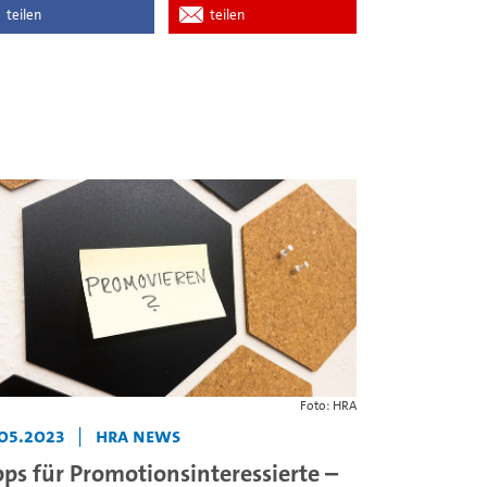
teilen
teilen
Foto: HRA
.05.2023
|
HRA News
pps für Promotionsinteressierte –