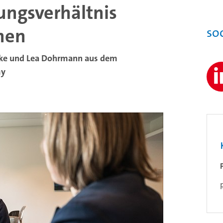
ungsverhältnis
nen
So
ecke und Lea Dohrmann aus dem
my