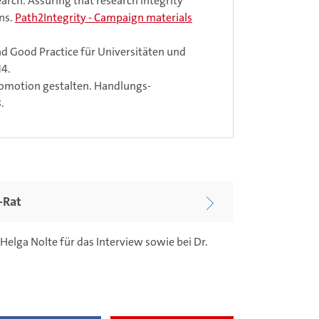
arch. Assuring that research integrity
ons.
Path2Integrity - Campaign materials
 Good Practice für Universitäten und
14.
omotion gestalten. Handlungs­
.
-Rat
elga Nolte für das Interview sowie bei Dr.