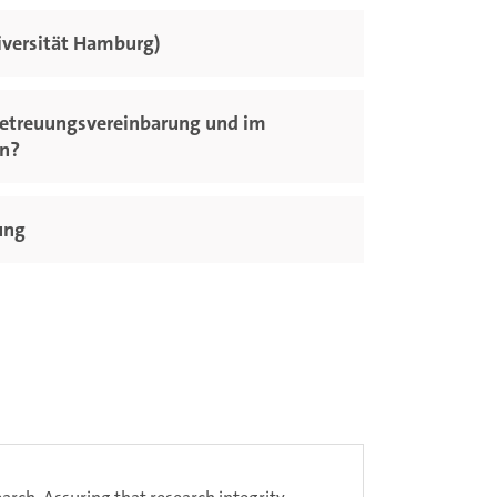
iversität Hamburg)
 Betreuungsvereinbarung und im
en?
ung